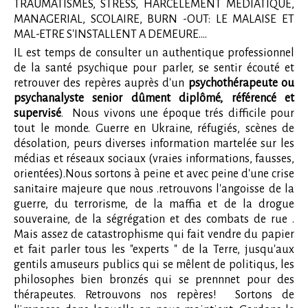
TRAUMATISMES, STRESS, HARCELEMENT MEDIATIQUE,
MANAGERIAL, SCOLAIRE, BURN -OUT: LE MALAISE ET
MAL-ETRE S'INSTALLENT A DEMEURE....
IL est temps de consulter un authentique professionnel
de la santé psychique pour parler, se sentir écouté et
retrouver des repères auprès d'un
psychothérapeute ou
psychanalyste senior dûment diplômé, référencé et
supervisé
. Nous vivons une époque trés difficile pour
tout le monde. Guerre en Ukraine, réfugiés, scènes de
désolation, peurs diverses information martelée sur les
médias et réseaux sociaux (vraies informations, fausses,
orientées).Nous sortons à peine et avec peine d'une crise
sanitaire majeure que nous .retrouvons l'angoisse de la
guerre, du terrorisme, de la maffia et de la drogue
souveraine, de la ségrégation et des combats de rue .
Mais assez de catastrophisme qui fait vendre du papier
et fait parler tous les "experts " de la Terre, jusqu'aux
gentils amuseurs publics qui se mêlent de politiqus, les
philosophes bien bronzés qui se prennnet pour des
thérapeutes. Retrouvons nos repères! Sortons de