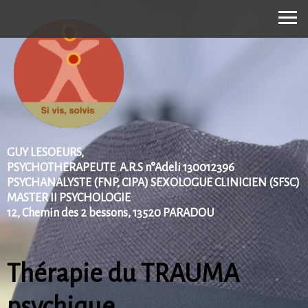
GUY LESOEURS,
PSYCHOTHERAPEUTE A.R.S n°Adeli 130012396
PSYCHANALYSTE (FNP, CIPA) SEXOLOGUE CLINICIEN (SFSC)
MASTER II PSYCHOLOGIE
12, Chemin des 2 bessons, 13520 PARADOU
Thérapie du TRAUMA
psychique