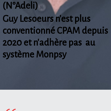
(N°Adeli)
Guy Lesoeurs n'est plus
conventionné CPAM depuis
2020 et n'adhère pas au
système Monpsy